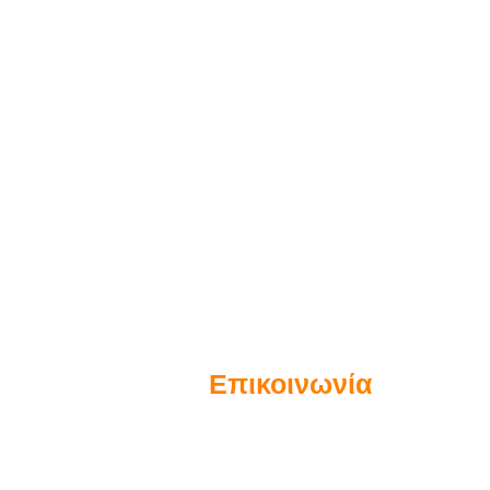
Επικοινωνία
Αίαντος 2Α & Λ. Πεντέλης (1ος όροφ
e-mail:
info@inventa.gr
Τηλ./Φαξ:
210 6137098