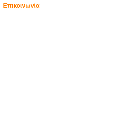
Επικοινωνία
Αίαντος 2Α & Λ. Πεντέλης (1ος όροφος)
Βριλήσσια, 152 35
info@inventa.gr
e-mail:
210 6137098
Τηλ./Φαξ:
6977448126
Κινητό: