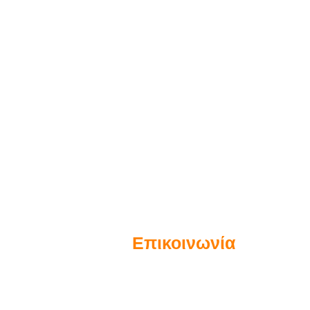
Επικοινωνία
Αίαντος 2Α & Λ. Πεντέλης (1ος όροφ
e-mail:
info@inventa.gr
Τηλ./Φαξ:
210 6137098