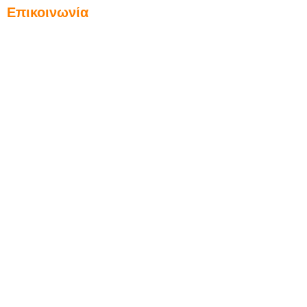
Επικοινωνία
Αίαντος 2Α & Λ. Πεντέλης (1ος όροφος)
Βριλήσσια, 152 35
info@inventa.gr
e-mail:
210 6137098
Τηλ./Φαξ:
6977448126
Κινητό: